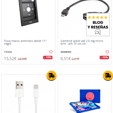
Tooq marco antirrobo tablet 11"
Gembird cable usb 2.0 otg micro
negro
b/m - a/h 15 cm ne
TOOQ
GEMBIRD
15,52€
0,51€
- 18%
- 16%
18,84€
0,61€