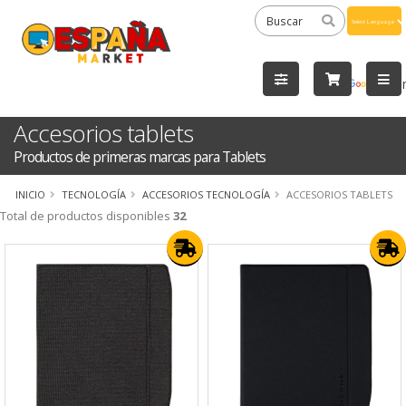
Powered
by
Tra
Accesorios tablets
Productos de primeras marcas para Tablets
INICIO
TECNOLOGÍA
ACCESORIOS TECNOLOGÍA
ACCESORIOS TABLETS
Total de productos disponibles
32