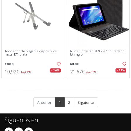
Tooq soporte plegable dispositivos
Nilox funda tablet 9.7 a 10.5 teclado
hasta 17" plata
bt negro
TOOQ
NILOX
10,92€
21,67€
- 14%
- 14%
12,68€
25,15€
Anterior
1
2
Siguiente
Síguenos en: