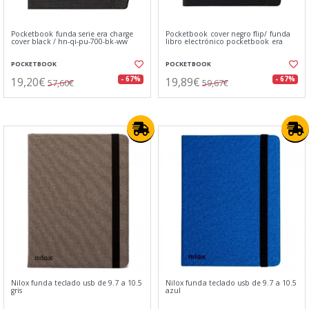
Pocketbook funda serie era charge
Pocketbook cover negro flip/ funda
cover black / hn-qi-pu-700-bk-ww
libro electrónico pocketbook era
POCKETBOOK
POCKETBOOK
19,20€
19,89€
- 67%
- 67%
57,60€
59,67€
Nilox funda teclado usb de 9.7 a 10.5
Nilox funda teclado usb de 9.7 a 10.5
gris
azul