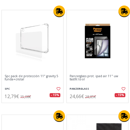
Spc pack de protección 11" gravity 5
Panzerglass prot. ipad air 11" uw
funda+cristal
fastfit tool
SPC
PANZERGLASS
12,79€
24,66€
- 15%
- 15%
15,08€
28,85€