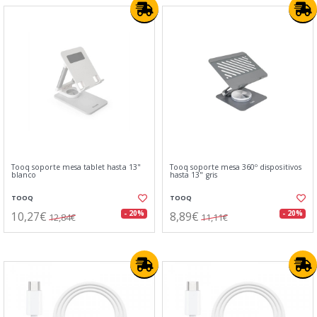
Tooq soporte mesa tablet hasta 13"
Tooq soporte mesa 360º dispositivos
blanco
hasta 13" gris
TOOQ
TOOQ
10,27€
8,89€
- 20%
- 20%
12,84€
11,11€