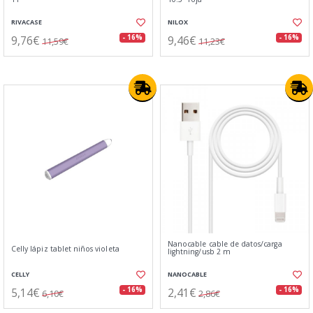
RIVACASE
NILOX
9,76€
9,46€
- 16%
- 16%
11,59€
11,23€
Nanocable cable de datos/carga
Celly lápiz tablet niños violeta
lightning/usb 2 m
CELLY
NANOCABLE
5,14€
2,41€
- 16%
- 16%
6,10€
2,86€