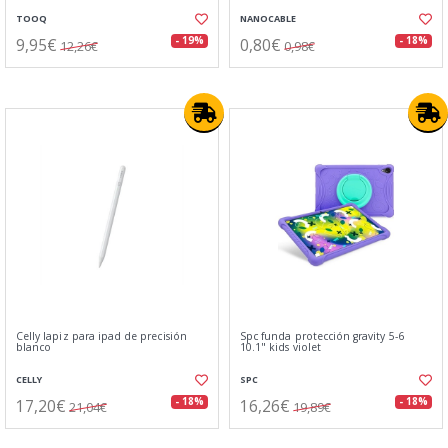
TOOQ
NANOCABLE
9,95€
0,80€
- 19%
- 18%
12,26€
0,98€
Celly lapiz para ipad de precisión
Spc funda protección gravity 5-6
blanco
10.1" kids violet
CELLY
SPC
17,20€
16,26€
- 18%
- 18%
21,04€
19,89€