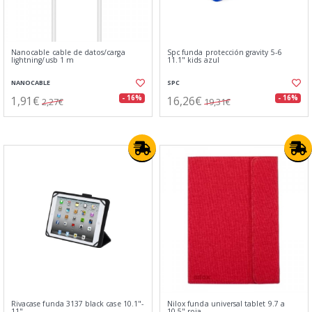
Nanocable cable de datos/carga
Spc funda protección gravity 5-6
lightning/usb 1 m
11.1" kids azul
NANOCABLE
SPC
1,91€
16,26€
- 16%
- 16%
2,27€
19,31€
Rivacase funda 3137 black case 10.1"-
Nilox funda universal tablet 9.7 a
11"
10.5" roja