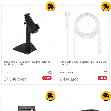
Tooq soporte sobremesa profesional
Nanocable cable lightning a usb-c 0,5
tablet antirrob
metros
TOOQ
NANOCABLE
27,04€
2,43€
- 18%
- 18%
32,83€
2,95€