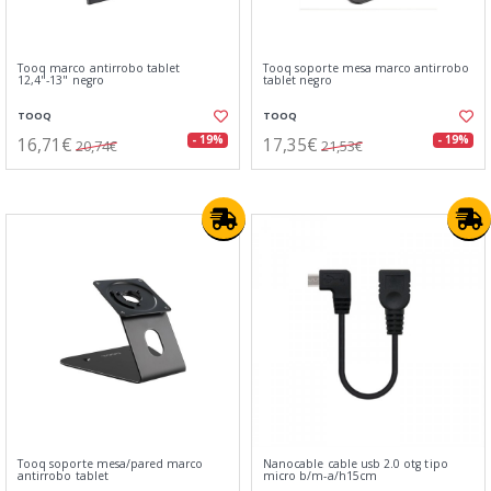
Tooq marco antirrobo tablet
Tooq soporte mesa marco antirrobo
12,4"-13" negro
tablet negro
TOOQ
TOOQ
16,71€
17,35€
- 19%
- 19%
20,74€
21,53€
Tooq soporte mesa/pared marco
Nanocable cable usb 2.0 otg tipo
antirrobo tablet
micro b/m-a/h15cm