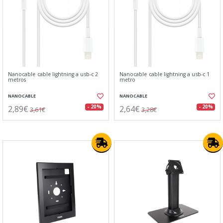
Nanocable cable lightning a usb-c 2
Nanocable cable lightning a usb-c 1
metros
metro
NANOCABLE
NANOCABLE
2,89€
2,64€
- 20%
- 20%
3,61€
3,28€