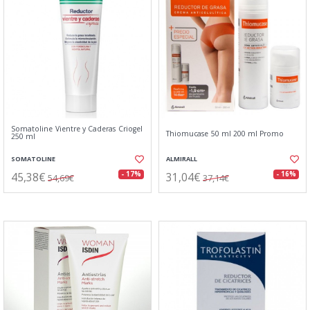
Somatoline Vientre y Caderas Criogel
Thiomucase 50 ml 200 ml Promo
250 ml
SOMATOLINE
ALMIRALL
45,38€
31,04€
- 17%
- 16%
54,69€
37,14€