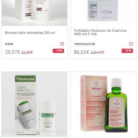
Trofolastin Reductor de Cicatrices
Woman Isdin Antiestrias 250 ml
4x30 cm 5 Uds
ISDIN
TROFOLASTIN
29,97€
86,63€
- 16%
- 16%
35,85€
103,61€