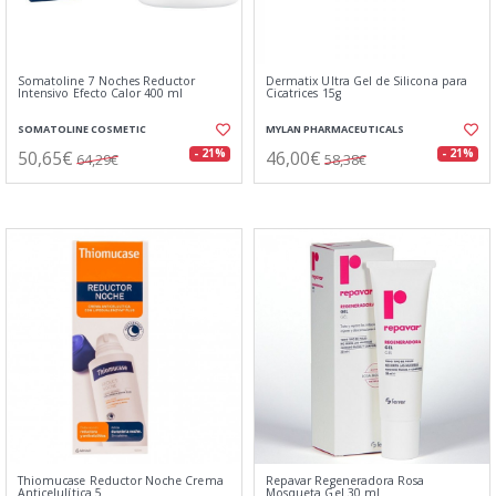
Somatoline 7 Noches Reductor
Dermatix Ultra Gel de Silicona para
Intensivo Efecto Calor 400 ml
Cicatrices 15g
SOMATOLINE COSMETIC
MYLAN PHARMACEUTICALS
50,65€
46,00€
- 21%
- 21%
64,29€
58,38€
Thiomucase Reductor Noche Crema
Repavar Regeneradora Rosa
Anticelulítica 5
Mosqueta Gel 30 ml