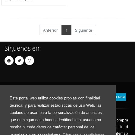
Anterior
1
Siguiente
Síguenos en:
Este portal web utiliza cookies propias con finalidad
técnica, y para realizar estadísticas de uso Web, las
cookies se usan para la personalización de anuncios
que en ningún caso hacen identificable al usuario no
Contacto
Aviso Legal
Condiciones de compra
Política de envíos
Política de devolución
Política de Privacidad
recaba ni cede datos de carácter personal de los
Política de Cookies
Sitemap