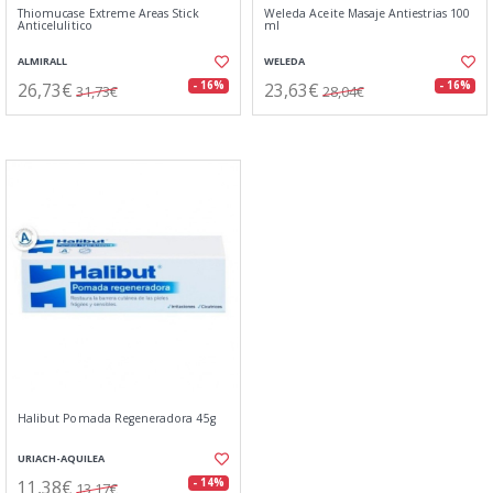
Thiomucase Extreme Areas Stick
Weleda Aceite Masaje Antiestrias 100
Anticelulitico
ml
ALMIRALL
WELEDA
26,73€
23,63€
- 16%
- 16%
31,73€
28,04€
Halibut Pomada Regeneradora 45g
URIACH-AQUILEA
11,38€
- 14%
13,17€