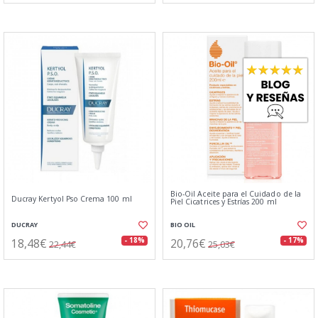
Bio-Oil Aceite para el Cuidado de la
Ducray Kertyol Pso Crema 100 ml
Piel Cicatrices y Estrías 200 ml
DUCRAY
BIO OIL
18,48€
20,76€
- 18%
- 17%
22,44€
25,03€