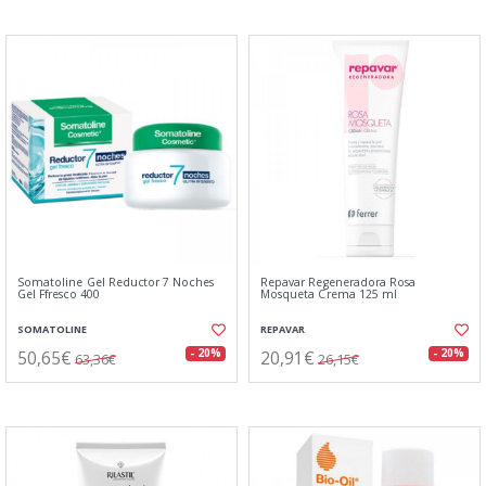
Somatoline Gel Reductor 7 Noches
Repavar Regeneradora Rosa
Gel Ffresco 400
Mosqueta Crema 125 ml
SOMATOLINE
REPAVAR
50,65€
20,91€
- 20%
- 20%
63,36€
26,15€