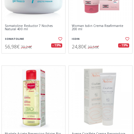
Somatoline Reductor 7 Noches
Woman Isdin Crema Reafirmante
Natural 400 ml
200 ml
SOMATOLINE
ISDIN
56,98€
24,80€
- 19%
- 19%
70,24€
30,56€
Mustela Aciete Prevencion Estrias Bio
Avene Cicalfate Crema Reparadora