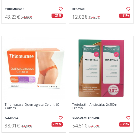
THIOMUCASE
REPAVAR
43,23€
12,02€
- 21%
- 21%
54,86€
15,25€
Thiomucase Quemagrasa Celulit 60
Trofolastin Antiestrias 2x250ml
Comps
Promo
ALMIRALL
GLAXOSMITHKLINE
38,01€
54,51€
- 21%
- 21%
47,90€
68,68€