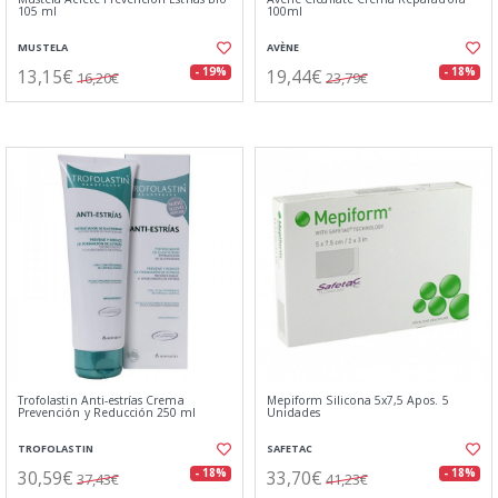
105 ml
100ml
MUSTELA
AVÈNE
13,15€
19,44€
- 19%
- 18%
16,20€
23,79€
Trofolastin Anti-estrías Crema
Mepiform Silicona 5x7,5 Apos. 5
Prevención y Reducción 250 ml
Unidades
TROFOLASTIN
SAFETAC
30,59€
33,70€
- 18%
- 18%
37,43€
41,23€