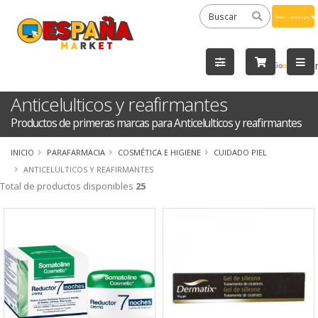
Powered
by
Tra
Anticelulticos y reafirmantes
Productos de primeras marcas para Anticelulticos y reafirmantes
INICIO
PARAFARMACIA
COSMÉTICA E HIGIENE
CUIDADO PIEL
ANTICELULTICOS Y REAFIRMANTES
Total de productos disponibles
25