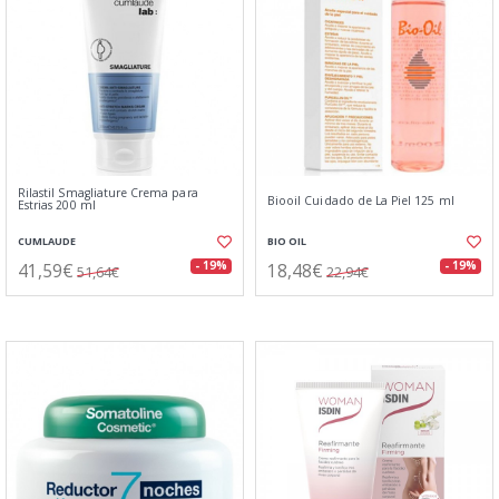
Rilastil Smagliature Crema para
Biooil Cuidado de La Piel 125 ml
Estrias 200 ml
CUMLAUDE
BIO OIL
41,59€
18,48€
- 19%
- 19%
51,64€
22,94€