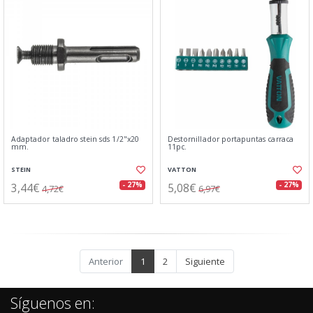
Adaptador taladro stein sds 1/2"x20
Destornillador portapuntas carraca
mm.
11pc.
STEIN
VATTON
3,44€
5,08€
- 27%
- 27%
4,72€
6,97€
Anterior
1
2
Siguiente
Síguenos en: