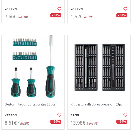
VATTON
VATTON
7,66€
1,52€
- 30%
- 30%
10,94€
2,17€
Destornillador portapuntas 23pcs.
Kit destornilladores precision 63p.
VATTON
STEIN
8,61€
13,98€
- 30%
- 30%
12,29€
19,87€