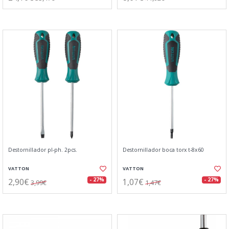
Destornillador pl-ph. 2pcs.
Destornillador boca torx t-8x60
VATTON
VATTON
2,90€
1,07€
- 27%
- 27%
3,99€
1,47€