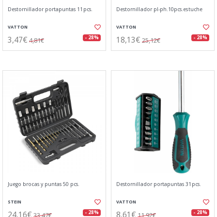
Destornillador portapuntas 11pcs.
Destornillador pl-ph.10pcs.estuche
VATTON
VATTON
3,47€
18,13€
- 28%
- 28%
4,81€
25,12€
Juego brocas y puntas 50 pcs.
Destornillador portapuntas 31pcs.
STEIN
VATTON
24,16€
8,61€
- 28%
- 28%
33,47€
11,92€