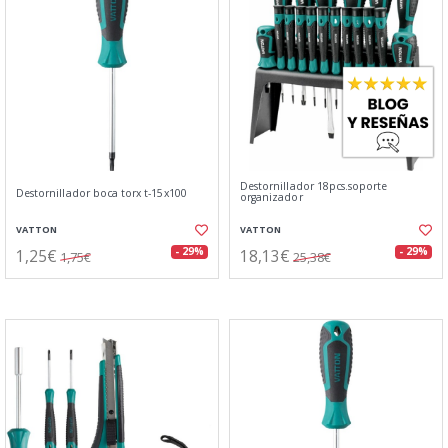
Destornillador 18pcs.soporte
Destornillador boca torx t-15x100
organizador
VATTON
VATTON
1,25€
18,13€
- 29%
- 29%
1,75€
25,38€