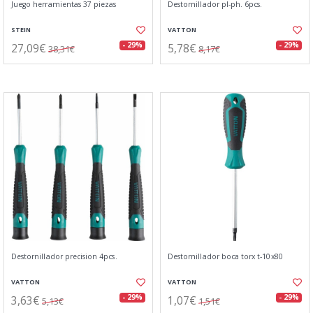
Juego herramientas 37 piezas
Destornillador pl-ph. 6pcs.
STEIN
VATTON
27,09€
5,78€
- 29%
- 29%
38,31€
8,17€
Destornillador precision 4pcs.
Destornillador boca torx t-10x80
VATTON
VATTON
3,63€
1,07€
- 29%
- 29%
5,13€
1,51€