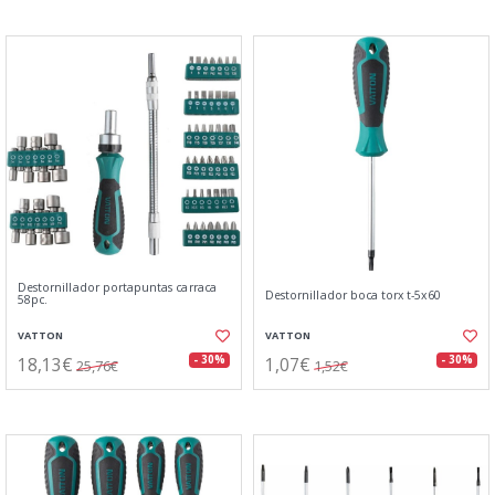
Destornillador portapuntas carraca
Destornillador boca torx t-5x60
58pc.
VATTON
VATTON
18,13€
1,07€
- 30%
- 30%
25,76€
1,52€