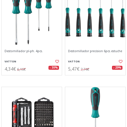
Destornillador pl-ph. 4pcs.
Destornillador precision 6pcs.estuche
VATTON
VATTON
4,34€
5,47€
- 30%
- 29%
6,16€
7,74€