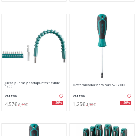
Juego puntas y portapuntas flexible
Destornillador boca torx t-20x100
12pc
VATTON
VATTON
4,57€
1,25€
- 29%
- 29%
6,40€
1,75€