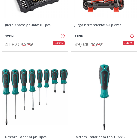
Juego brocas y puntas 81 pcs.
Juego herramientas 53 piezas
STEIN
STEIN
41,82€
49,04€
- 30%
- 30%
59,75€
70,06€
Destornillador pl-ph. 8pcs.
Destornillador boca torx t-25x125