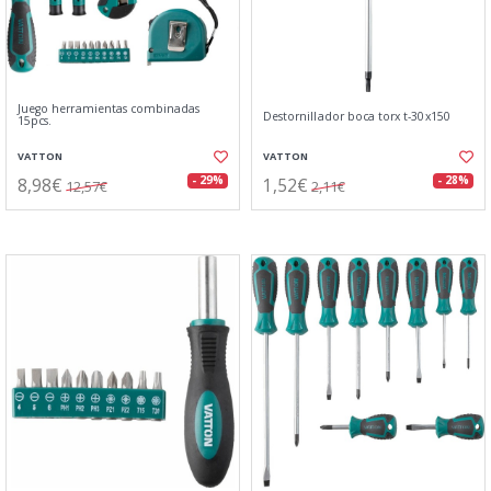
Juego herramientas combinadas
Destornillador boca torx t-30x150
15pcs.
VATTON
VATTON
8,98€
1,52€
- 29%
- 28%
12,57€
2,11€