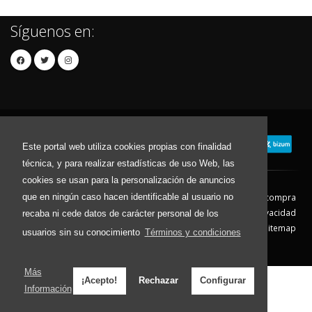
Síguenos en:
Este portal web utiliza cookies propias con finalidad
técnica, y para realizar estadísticas de uso Web, las
cookies se usan para la personalización de anuncios
que en ningún caso hacen identificable al usuario no
Contacto
Aviso Legal
Condiciones de compra
Política de envíos
Política de devolución
Política de Privacidad
recaba ni cede datos de carácter personal de los
Política de Cookies
Sitemap
usuarios sin su conocimiento
Términos y condiciones
© 2026 - Todos los derechos reservados.
Más
¡Acepto!
Rechazar
Configurar
Información