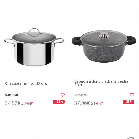
Cacerola al.fund.black alta piedra
Olla supreme inox. 20 cm.
24cm
SUPREME
SUPREME
34,52€
37,06€
- 28%
- 28%
47,84€
51,36€