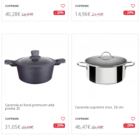
SUPREME
SUPREME
40,28€
14,96€
- 29%
- 29%
56,97€
21,15€
Cacerola al.fund.premium alta
Cacerola supreme inox. 26 cm.
piedra 20
SUPREME
SUPREME
31,05€
46,47€
- 29%
- 29%
43,69€
65,38€