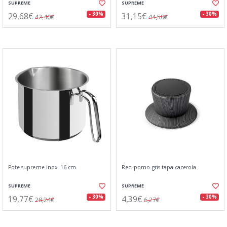
SUPREME
SUPREME
29,68€
31,15€
- 30%
- 30%
42,40€
44,50€
Pote supreme inox. 16 cm.
Rec. pomo gris tapa cacerola
SUPREME
SUPREME
19,77€
4,39€
- 30%
- 30%
28,24€
6,27€