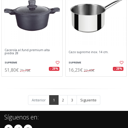
Cacerola al.fund.premium alta
Cazo supreme inox. 14 cm.
piedra 28
SUPREME
SUPREME
51,80€
16,23€
- 28%
- 28%
71,78€
22,49€
Anterior
1
2
3
Siguiente
Síguenos en: