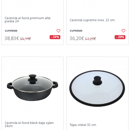
Cacerola al.fund.premium alta
Cacerola supreme inox. 22 cm.
piedra 24
SUPREME
SUPREME
38,83€
36,20€
- 30%
- 29%
55,19€
51,20€
Cacerola al.fund.black baja xylan
Tapa cristal 32 cm.
24cm