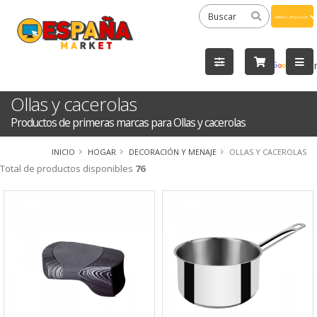
Powered
by
Tra
Ollas y cacerolas
Productos de primeras marcas para Ollas y cacerolas
INICIO
HOGAR
DECORACIÓN Y MENAJE
OLLAS Y CACEROLAS
Total de productos disponibles
76