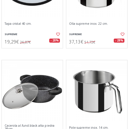
Tapa cristal 40 cm.
Olla supreme inox. 22 cm.
SUPREME
SUPREME
19,29€
37,13€
- 28%
- 28%
26,87€
51,72€
Cacerola al.fund.black alta piedra
Pote supreme inox. 14 cm.
28cm