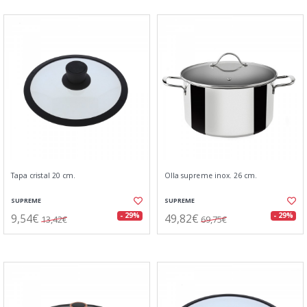
Tapa cristal 20 cm.
Olla supreme inox. 26 cm.
SUPREME
SUPREME
9,54€
49,82€
- 29%
- 29%
13,42€
69,75€