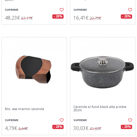
SUPREME
SUPREME
48,23€
16,41€
- 28%
- 28%
67,17€
22,75€
Cacerola al.fund.black alta piedra
Rec. asa marron cacerola
20cm
SUPREME
SUPREME
4,79€
30,03€
- 28%
- 28%
6,64€
41,62€