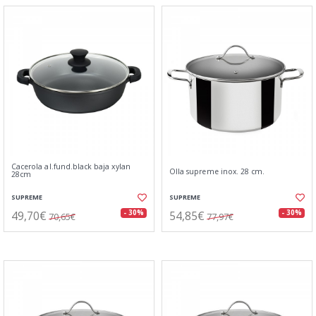
Cacerola al.fund.black baja xylan
Olla supreme inox. 28 cm.
28cm
SUPREME
SUPREME
49,70€
54,85€
- 30%
- 30%
70,65€
77,97€