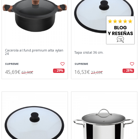
Cacerola al.fund.premium alta xylan
Tapa cristal 36 cm.
24
SUPREME
SUPREME
45,69€
16,53€
- 29%
- 28%
63,96€
23,03€