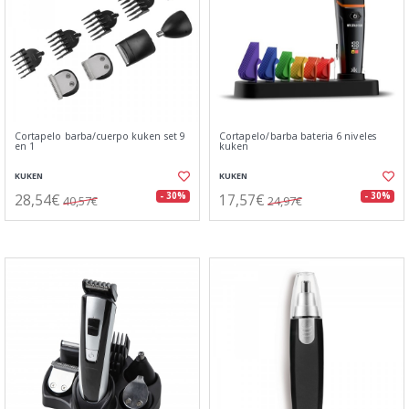
Cortapelo barba/cuerpo kuken set 9
Cortapelo/barba bateria 6 niveles
en 1
kuken
KUKEN
KUKEN
28,54€
17,57€
- 30%
- 30%
40,57€
24,97€