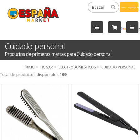
Powered
by
Tra
Cuidado personal
Productos de primeras marcas para Cuidado personal
INICIO
HOGAR
ELECTRODOMÉSTICOS
CUIDADO PERSONAL
Total de productos disponibles
109