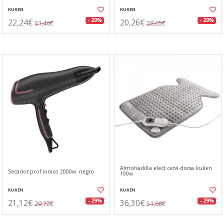
KUKEN
KUKEN
22,24€
20,26€
- 29%
- 29%
31,46€
28,65€
Almohadilla elect.cervi-dorsa.kuken
Secador prof.ionico 2000w. negro
100w
KUKEN
KUKEN
21,12€
36,30€
- 29%
- 29%
29,72€
51,08€