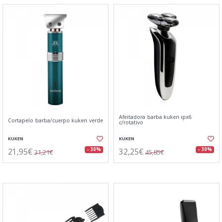
Afeitadora barba kuken ipx6
Cortapelo barba/cuerpo kuken verde
c/rotativo
KUKEN
KUKEN
21,95€
32,25€
- 30%
- 30%
31,21€
45,85€