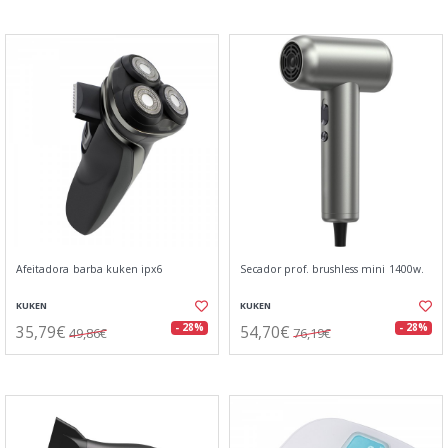
Afeitadora barba kuken ipx6
Secador prof. brushless mini 1400w.
KUKEN
KUKEN
35,79€
54,70€
- 28%
- 28%
49,86€
76,19€