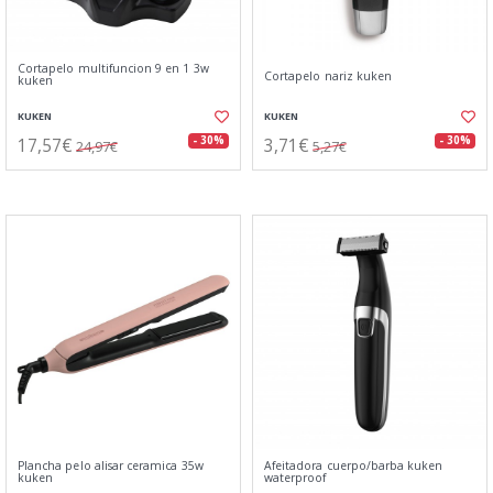
Cortapelo multifuncion 9 en 1 3w
Cortapelo nariz kuken
kuken
KUKEN
KUKEN
17,57€
3,71€
- 30%
- 30%
24,97€
5,27€
Plancha pelo alisar ceramica 35w
Afeitadora cuerpo/barba kuken
kuken
waterproof