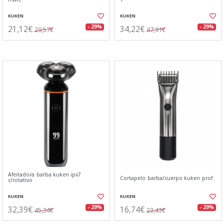
KUKEN
KUKEN
21,12€
34,22€
- 29%
- 29%
29,57€
47,91€
Afeitadora barba kuken ipx7
Cortapelo barba/cuerpo kuken prof.
c/rotativo
KUKEN
KUKEN
32,39€
16,74€
- 29%
- 29%
45,34€
23,43€