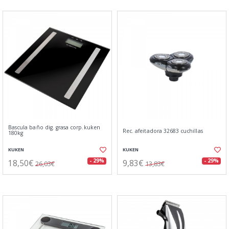
Bascula baño dig. grasa corp.kuken
Rec. afeitadora 32683 cuchillas
180kg
KUKEN
KUKEN
18,50€
9,83€
- 29%
- 29%
26,03€
13,83€