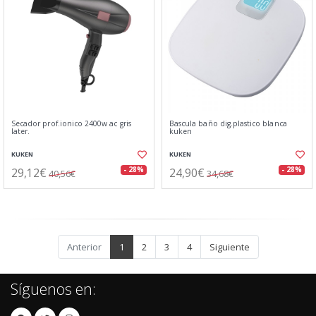
Secador prof.ionico 2400w ac gris
Bascula baño dig.plastico blanca
later.
kuken
KUKEN
KUKEN
29,12€
24,90€
- 28%
- 28%
40,56€
34,68€
Anterior
1
2
3
4
Siguiente
Síguenos en: