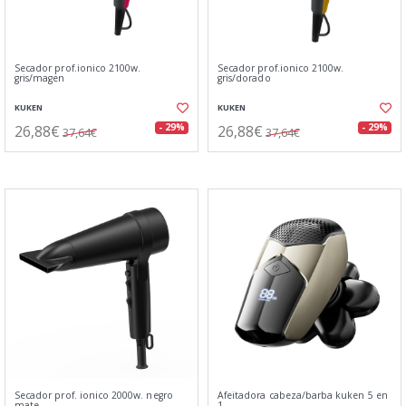
Secador prof.ionico 2100w.
Secador prof.ionico 2100w.
gris/magen
gris/dorado
KUKEN
KUKEN
26,88€
26,88€
- 29%
- 29%
37,64€
37,64€
Secador prof. ionico 2000w. negro
Afeitadora cabeza/barba kuken 5 en
mate
1