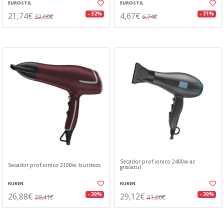
EUROSTIL
EUROSTIL
21,74€
4,67€
- 32%
- 31%
32,00€
6,74€
Secador prof.ionico 2400w ac
Secador prof.ionico 2100w. burdeos
gris/azul
KUKEN
KUKEN
26,88€
29,12€
- 30%
- 30%
38,41€
41,60€