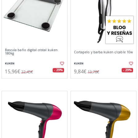
Bascula baño digital cristal kuken
Cortapelo y barba kuken c/cable 10w
180kg
KUKEN
KUKEN
15,96€
9,84€
- 29%
- 29%
22,45€
13,78€