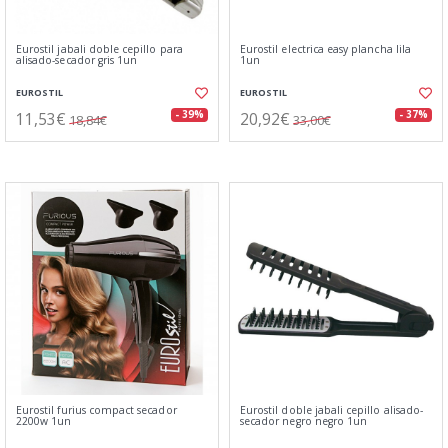
Eurostil jabali doble cepillo para
Eurostil electrica easy plancha lila
alisado-secador gris 1un
1un
EUROSTIL
EUROSTIL
11,53€
20,92€
- 39%
- 37%
18,84€
33,00€
Eurostil furius compact secador
Eurostil doble jabali cepillo alisado-
2200w 1un
secador negro negro 1un