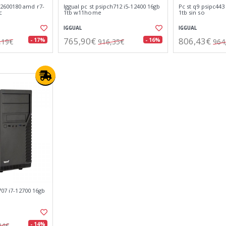
2600180 amd r7-
Iggual pc st psipch712 i5-12400 16gb
Pc st q9 psipc44
c
1tb w11home
1tb sin so
IGGUAL
IGGUAL
765,90€
806,43€
- 17%
- 16%
,19€
916,35€
964
707 i7-12700 16gb
- 14%
44€