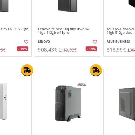
tiny i3-1315u 8gb
Lenovo tc neo 50q tiny u5-226v
Asus p500sv-0521
16gb 512gb w11pro
16gb 512gb dos
LENOVO
ASUS BUSINESS
908,43€
818,99€
- 19%
- 19%
65€
1119,32€
100