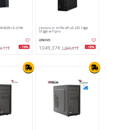
0h0020 c5-210h
Lenovo tc m70s sff u5-225 16gb
512gb w11pro
LENOVO
1049,37€
- 19%
- 18%
9,11€
1283,61€