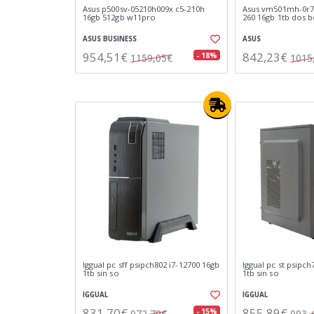
Asus p500sv-05210h009x c5-210h
Asus vm501mh-0r7
16gb 512gb w11pro
260 16gb 1tb dos b
ASUS BUSINESS
ASUS
954,51€
842,23€
- 18%
1159,05€
1015
Iggual pc sff psipch802 i7-12700 16gb
Iggual pc st psipch
1tb sin so
1tb sin so
IGGUAL
IGGUAL
831,70€
855,89€
- 15%
972,79€
993,