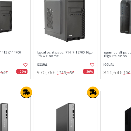
t1413 i7-14700
Iggual pc st psipch714 i7-12700 16gb
Iggual pc sff psip
1tb w11home
16gb 1tb sin so
IGGUAL
IGGUAL
970,76€
811,64€
- 20%
- 20%
,04€
1213,45€
100