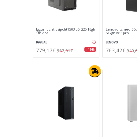
Iggual pc st psipcht1503 u5-225 16gb
Lenovo tc neo 50q 
1tb dos
512gb w11pro
IGGUAL
LENOVO
779,17€
763,42€
- 19%
967,01€
940,