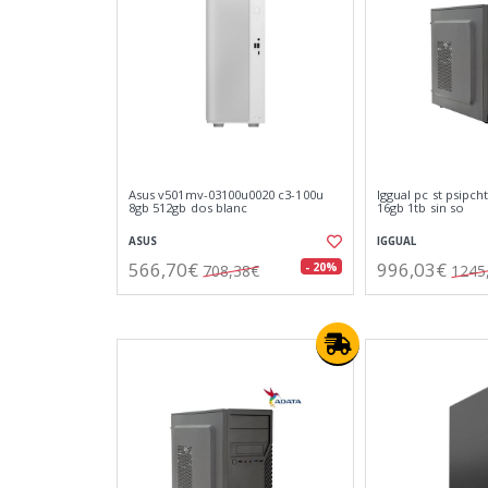
Asus v501mv-03100u0020 c3-100u
Iggual pc st psipch
8gb 512gb dos blanc
16gb 1tb sin so
ASUS
IGGUAL
566,70€
996,03€
- 20%
708,38€
1245