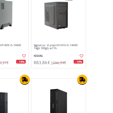
chf1409 i5-14400
Iggual pc st psipcht1414 i5-14400
16gb 500gb w11h
IGGUAL
883,86€
- 19%
- 19%
7,31€
1096,94€