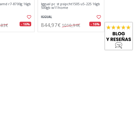
3 amd r7-8700g 16gb
Iggual pc st psipcht1505 u5-225 16gb
500gb w11home
IGGUAL
844,97€
- 16%
- 16%
,83€
1010,94€