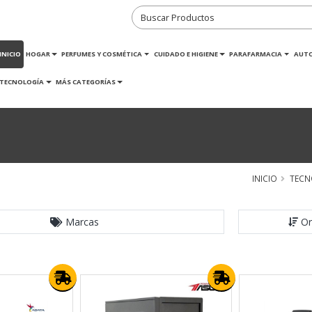
INICIO
HOGAR
PERFUMES Y COSMÉTICA
CUIDADO E HIGIENE
PARAFARMACIA
AUT
TECNOLOGÍA
MÁS CATEGORÍAS
INICIO
TECN
Marcas
Or