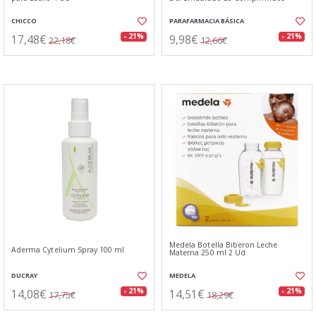
CHICCO
PARAFARMACIA BÁSICA
17,48€
9,98€
- 21%
- 21%
22,18€
12,66€
Medela Botella Biberon Leche
Aderma Cytelium Spray 100 ml
Materna 250 ml 2 Ud
DUCRAY
MEDELA
14,08€
14,51€
- 21%
- 21%
17,75€
18,29€