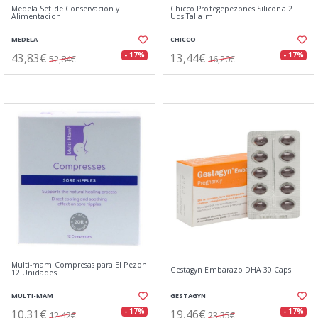
Medela Set de Conservacion y
Chicco Protegepezones Silicona 2
Alimentacion
Uds Talla ml
MEDELA
CHICCO
43,83€
13,44€
- 17%
- 17%
52,84€
16,20€
Multi-mam Compresas para El Pezon
Gestagyn Embarazo DHA 30 Caps
12 Unidades
MULTI-MAM
GESTAGYN
10,31€
19,46€
- 17%
- 17%
12,42€
23,35€