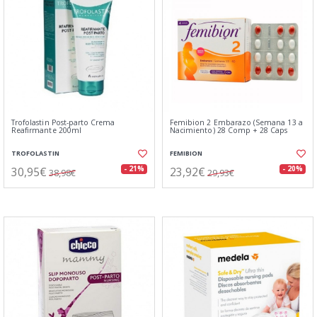
Trofolastin Post-parto Crema
Femibion 2 Embarazo (Semana 13 a
Reafirmante 200ml
Nacimiento) 28 Comp + 28 Caps
TROFOLASTIN
FEMIBION
30,95€
23,92€
- 21%
- 20%
38,98€
29,93€