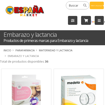
Powered
by
Tra
Embarazo y lactancia
Productos de primeras marcas para Embarazo y lactancia
INICIO
PARAFARMACIA
MATERNIDAD Y LACTANCIA
EMBARAZO Y LACTANCIA
Total de productos disponibles
36