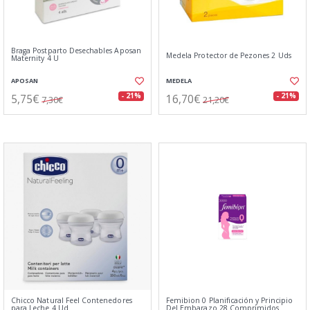
Braga Postparto Desechables Aposan
Medela Protector de Pezones 2 Uds
Maternity 4 U
APOSAN
MEDELA
5,75€
16,70€
- 21%
- 21%
7,30€
21,20€
Chicco Natural Feel Contenedores
Femibion 0 Planificación y Principio
para Leche 4 Ud
Del Embarazo 28 Comprimidos