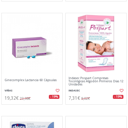
Indasec Pospart Compresas
Ginecomplex Lactancia 60 Cápsulas
Tocológicas Algodón Primeros Días 12
Unidades
VIÑAS
INDASEC
19,32€
7,31€
- 19%
- 19%
23,98€
9,02€