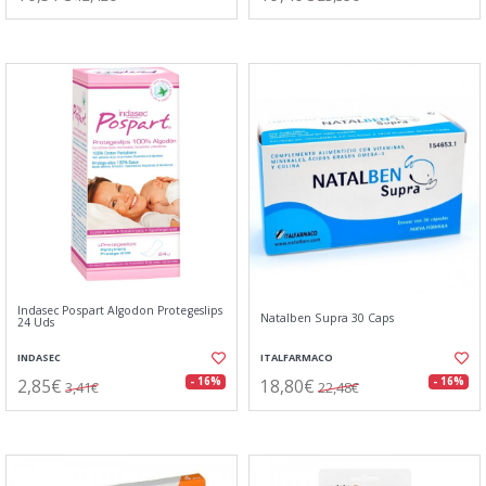
Indasec Pospart Algodon Protegeslips
Natalben Supra 30 Caps
24 Uds
INDASEC
ITALFARMACO
2,85€
18,80€
- 16%
- 16%
3,41€
22,48€