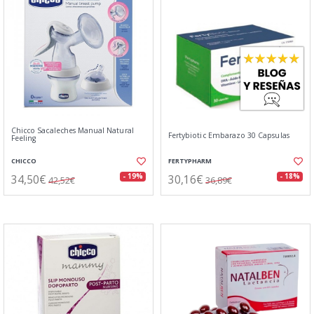
Chicco Sacaleches Manual Natural
Fertybiotic Embarazo 30 Capsulas
Feeling
CHICCO
FERTYPHARM
34,50€
30,16€
- 19%
- 18%
42,52€
36,89€