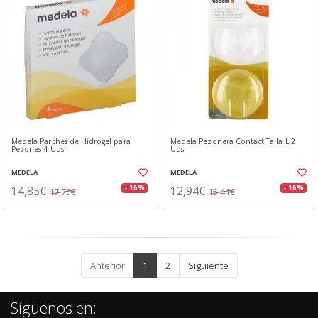
Medela Parches de Hidrogel para
Medela Pezonera Contact Talla L 2
Pezones 4 Uds
Uds
MEDELA
MEDELA
14,85€
12,94€
- 16%
- 16%
17,75€
15,41€
Anterior
1
2
Siguiente
Síguenos en: