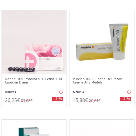
Donna Plus Embarazo 30 Perlas + 30
Purelan 100 Cuidado Del Pezon
Capsulas Duras
Crema 37 g Medela
ORDESA
MEDELA
26,25€
15,88€
- 21%
- 21%
33,08€
20,01€