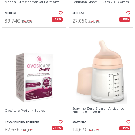
Medela Extractor Manual Harmony
Seidibion Mater 30 Caps y 30 Comps
MEDELA
SEID LAB
39,74€
27,05€
- 19%
- 19%
49,35€
33,59€
Suavinex Zero Biberon Anticolico
Ovosicare Profiv 14 Sobres
Silicona 0m 180 ml
PROCARE HEALTH IBERIA
SUAVINEX
87,63€
14,67€
- 19%
- 19%
108,80€
18,21€