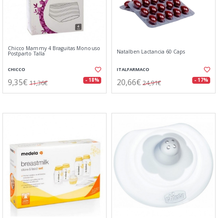
Chicco Mammy 4 Braguitas Monouso
Natalben Lactancia 60 Caps
Postparto Talla
CHICCO
ITALFARMACO
9,35€
20,66€
- 18%
- 17%
11,36€
24,91€