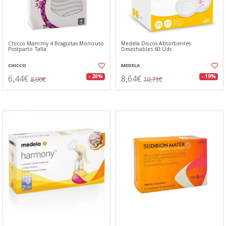
Chicco Mammy 4 Braguitas Monouso
Medela Discos Absorbentes
Postparto Talla
Desechables 60 Uds
CHICCO
MEDELA
6,44€
8,64€
- 20%
- 19%
8,00€
10,73€